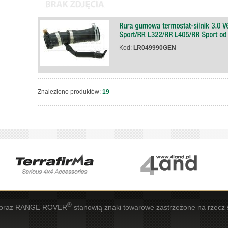
Kod:
LR049990GEN
Znaleziono produktów:
19
®
oraz RANGE ROVER
stanowią znaki towarowe zastrzeżone na rzecz 