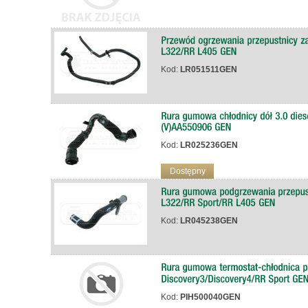
Kod:
LR051511GEN
Kod:
LR025236GEN
Dostępny
Kod:
LR045238GEN
Kod:
PIH500040GEN