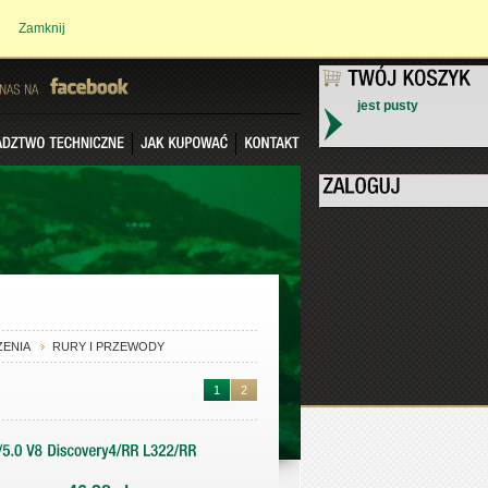
Zamknij
jest pusty
NAS
NA
ZENIA
RURY I PRZEWODY
1
2