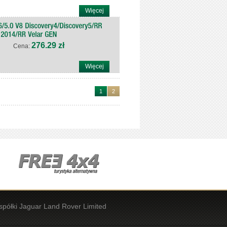
Więcej
276.29 zł
Cena:
Więcej
1
2
spółki Jaguar Land Rover Limited