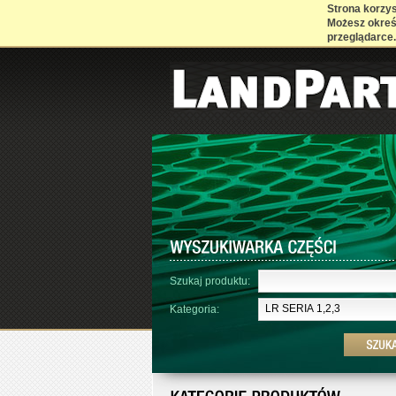
Strona korzyst
Możesz określ
przeglądarce.
Szukaj produktu:
LR SERIA 1,2,3
Kategoria: