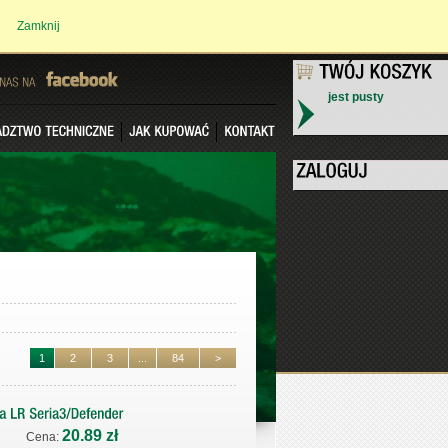
Zamknij
jest pusty
NAS
NA
1
2
3
...
84
>
20.89 zł
Cena: