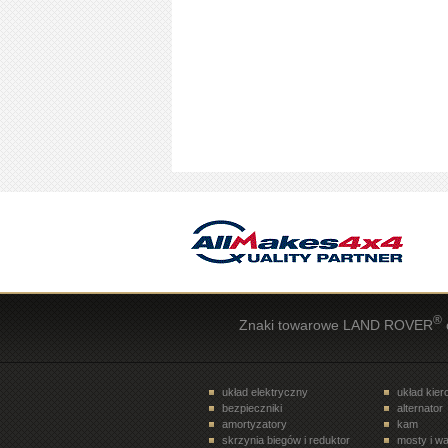
®
Znaki towarowe LAND ROVER
układ elektryczny
układ kie
bezpieczniki
alternator
amortyzatory
kam
skrzynia biegów i reduktor
mosty i wa