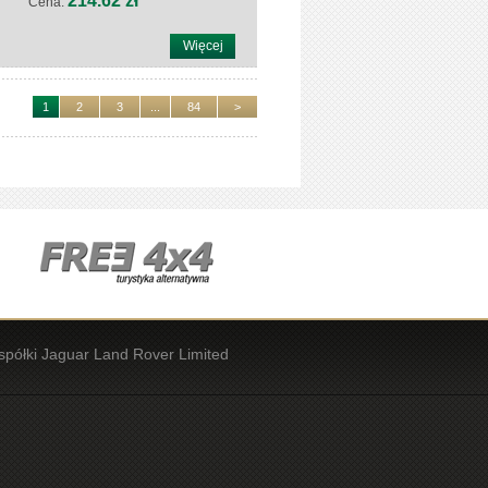
214.62 zł
Cena:
Więcej
1
2
3
...
84
>
spółki Jaguar Land Rover Limited