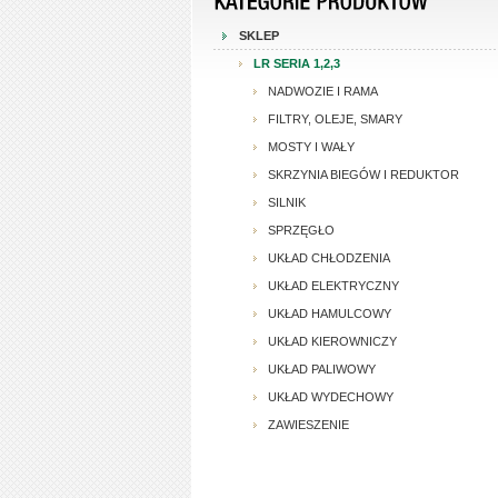
SKLEP
LR SERIA 1,2,3
NADWOZIE I RAMA
FILTRY, OLEJE, SMARY
MOSTY I WAŁY
SKRZYNIA BIEGÓW I REDUKTOR
SILNIK
SPRZĘGŁO
UKŁAD CHŁODZENIA
UKŁAD ELEKTRYCZNY
UKŁAD HAMULCOWY
UKŁAD KIEROWNICZY
UKŁAD PALIWOWY
UKŁAD WYDECHOWY
ZAWIESZENIE