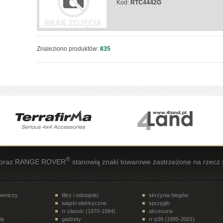
Kod:
RTC4442G
Znaleziono produktów:
835
®
oraz RANGE ROVER
stanowią znaki towarowe zastrzeżone na rzecz 
rowniczy
filtry i odstojniki
skrzynia biegów
wiązki elektryczne
sprzęgło
rr classic (1970-1994)
akcesoria
ły
gadżety
rr p38 (1995-2001)