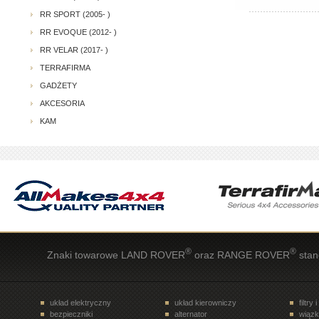
RR SPORT (2005- )
RR EVOQUE (2012- )
RR VELAR (2017- )
TERRAFIRMA
GADŻETY
AKCESORIA
KAM
®
®
Znaki towarowe LAND ROVER
oraz RANGE ROVER
stan
układ elektryczny
układ kierowniczy
filtry 
bezpieczniki
alternator
wiązk