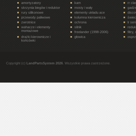
amortyzatory
kam
rr cl
skrzynia biegów i reduktor
mosty i wały
gadże
rury silikonowe
elementy układu ace
disco
przewody paliwowe
kolumna kierownicza
świe
zwrotnice
ochrona
lr ser
wahacze i elementy
silnik
reduk
montażowe
freelander (1998-2006)
filtry
drażki kierownicze i
głowica
osprz
końcówki
układ paliwowy
terrafirma
ukła
drzwi tył
półosie, przeguby
elem
rr velar (2017- )
siłowniki
disco
rury i tłumiki
zawory, regulatory
koła 
Copyright (c)
LandPartsSystem 2026
. Wszystkie prawa zastrzeżone.
filtry. oleje, smary
paski, rolki, napinacze
freel
all terrain
rury i przewody
stero
dyferencjał
discovery 1 (1989-1998)
nadwo
oleje
elementy wnętrza pojazdu
rr l3
przekaźniki
trójniki, czwórniki i złączki
bebny
mont
pompy hamulcowe
rr evoque (2012- )
zawor
zabieraki
termostaty
eleme
mosty i wały napędowe
elementy nadwozia
przek
przewody hamulcowe
półosie, przeguby,
częśc
zabieraki
zest
narzędzia
układ zapłonowy
eleme
sprzęgło i koło
elementy układu eas
uszcz
zamachowe
łożyska
filtry pyłków wentylacji
oświe