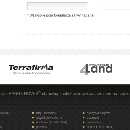
* Wszystkie pola formularza są wymagane.
®
oraz RANGE ROVER
stanowią znaki towarowe zastrzeżone na rzecz 
rowniczy
filtry i odstojniki
skrzynia biegów
wiązki elektryczne
sprzęgło
rr classic (1970-1994)
akcesoria
ły
gadżety
rr p38 (1995-2001)