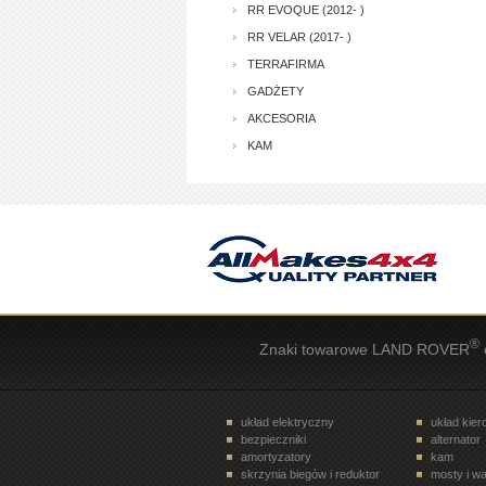
RR EVOQUE (2012- )
RR VELAR (2017- )
TERRAFIRMA
GADŻETY
AKCESORIA
KAM
®
Znaki towarowe LAND ROVER
układ elektryczny
układ kie
bezpieczniki
alternator
amortyzatory
kam
skrzynia biegów i reduktor
mosty i wa