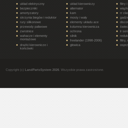
układ elektryczny
układ kierowniczy
filtry 
bezpieczniki
alternator
wiązk
amortyzatory
kam
rr cl
skrzynia biegów i reduktor
mosty i wały
gadże
rury silikonowe
elementy układu ace
disco
przewody paliwowe
kolumna kierownicza
świe
zwrotnice
ochrona
lr ser
wahacze i elementy
silnik
reduk
montażowe
freelander (1998-2006)
filtry
drażki kierownicze i
głowica
osprz
końcówki
układ paliwowy
terrafirma
ukła
drzwi tył
półosie, przeguby
elem
rr velar (2017- )
siłowniki
disco
rury i tłumiki
zawory, regulatory
koła 
Copyright (c)
LandPartsSystem 2026
. Wszystkie prawa zastrzeżone.
filtry. oleje, smary
paski, rolki, napinacze
freel
all terrain
rury i przewody
stero
dyferencjał
discovery 1 (1989-1998)
nadwo
oleje
elementy wnętrza pojazdu
rr l3
przekaźniki
trójniki, czwórniki i złączki
bebny
mont
pompy hamulcowe
rr evoque (2012- )
zawor
zabieraki
termostaty
eleme
mosty i wały napędowe
elementy nadwozia
przek
przewody hamulcowe
półosie, przeguby,
częśc
zabieraki
zest
narzędzia
układ zapłonowy
eleme