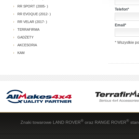
RR SPORT (2005- )
Telefon*
RR EVOQUE (2012- )
RR VELAR (2017- )
Email*
TERRAFIRMA
GADŻETY
* Wszystkie p
AKCESORIA
KAM
®
®
Znaki towarowe LAND ROVER
oraz RANGE ROVER
stan